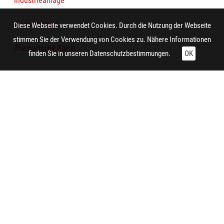
Industrieanlage
Wasserstraße
Diese Webseite verwendet Cookies. Durch die Nutzung der Webseite
stimmen Sie der Verwendung von Cookies zu. Nähere Informationen
Thematische Karte
finden Sie in unseren
Datenschutzbestimmungen.
OK
Technische Daten:
Gesamt: Höhe: 8,4 cm; Breite: 9,9 cm
Herstellung:
Essen (Nordrhein-Westfalen)
Hersteller/in (Firma/Fabrikant/Manufaktur):
Siedlungsverband Ruhrkohlenbezirk
Zitieren und Nachnutzen