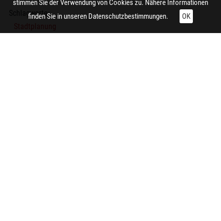
stimmen Sie der Verwendung von Cookies zu. Nähere Informationen
Schlagworte:
finden Sie in unseren
Datenschutzbestimmungen.
OK
Stadtplanung
Lageplan
Technische Daten:
Gesamt: Höhe: 8,4 cm; Breite: 9,9 cm
Zitieren und Nachnutzen
Administrative Angaben
Feedback