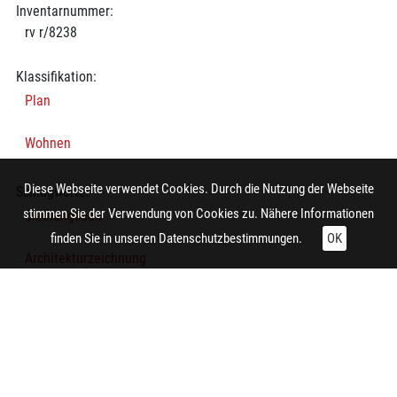
Inventarnummer:
rv r/8238
Klassifikation:
Plan
Wohnen
Diese Webseite verwendet Cookies. Durch die Nutzung der Webseite
Schlagworte:
stimmen Sie der Verwendung von Cookies zu. Nähere Informationen
Siedlungsbau
finden Sie in unseren
Datenschutzbestimmungen.
OK
Architekturzeichnung
Lageplan
Technische Daten:
Gesamt: Höhe: 9,8 cm; Breite: 8,5 cm