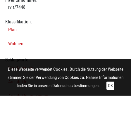
Inventarnummer:
rv r/7448
Klassifikation:
Plan
Wohnen
Schlagworte:
Stadtplanung
Diese Webseite verwendet Cookies. Durch die Nutzung der Webseite
stimmen Sie der Verwendung von Cookies zu. Nähere Informationen
Architektur
finden Sie in unseren
Datenschutzbestimmungen.
OK
Architekturzeichnung
Lageplan
Technische Daten: