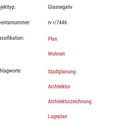
jekttyp:
Glasnegativ
ventarnummer:
rv r/7446
assifikation:
Plan
Wohnen
hlagworte:
Stadtplanung
Architektur
Architekturzeichnung
Lageplan