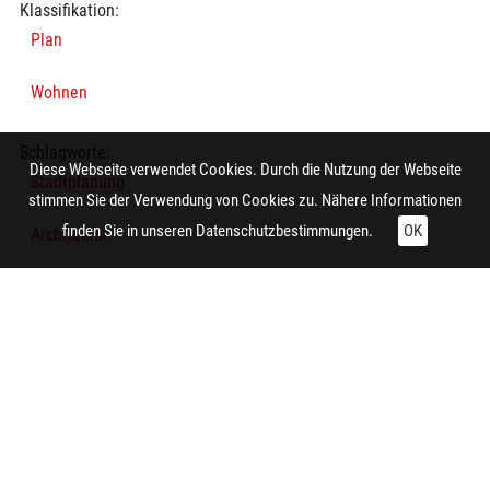
Klassifikation:
Plan
Wohnen
Schlagworte:
Diese Webseite verwendet Cookies. Durch die Nutzung der Webseite
Stadtplanung
stimmen Sie der Verwendung von Cookies zu. Nähere Informationen
finden Sie in unseren
Datenschutzbestimmungen.
OK
Architektur
Architekturzeichnung
Lageplan
Technische Daten:
Gesamt: Höhe: 11,9 cm; Breite: 8,9 cm
Herstellung: