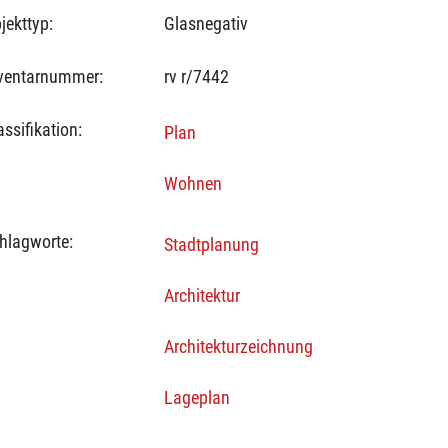
jekttyp:
Glasnegativ
ventarnummer:
rv r/7442
assifikation:
Plan
Wohnen
hlagworte:
Stadtplanung
Architektur
Architekturzeichnung
Lageplan