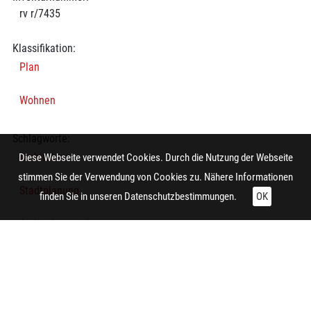
rv r/7435
Klassifikation:
Plan
Wohnen
Schlagworte:
Architektur
Diese Webseite verwendet Cookies. Durch die Nutzung der Webseite
stimmen Sie der Verwendung von Cookies zu. Nähere Informationen
Stadtplanung
finden Sie in unseren
Datenschutzbestimmungen.
OK
Architekturzeichnung
Lageplan
Stadtplan