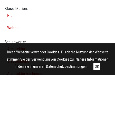
Klassifikation:
Plan
Wohnen
Schlagworte:
Architektur
Diese Webseite verwendet Cookies. Durch die Nutzung der Webseite
stimmen Sie der Verwendung von Cookies zu. Nähere Informationen
Stadtplanung
finden Sie in unseren
Datenschutzbestimmungen.
OK
Architekturzeichnung
Lageplan
Stadtplan
Technische Daten: