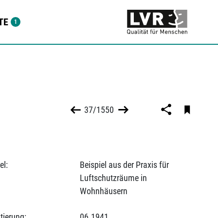
TE
37/1550
el:
Beispiel aus der Praxis für
Luftschutzräume in
Wohnhäusern
tierung:
06.1941