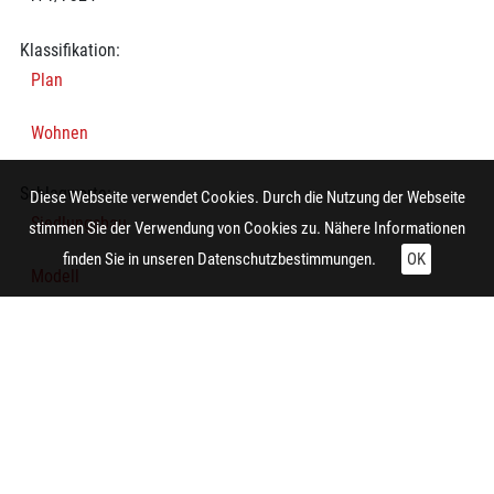
Klassifikation:
Plan
Wohnen
Schlagworte:
Diese Webseite verwendet Cookies. Durch die Nutzung der Webseite
Siedlungsbau
stimmen Sie der Verwendung von Cookies zu. Nähere Informationen
finden Sie in unseren
Datenschutzbestimmungen.
OK
Modell
Bebauungsplan
Wohnsiedlung
Technische Daten:
Gesamt: Höhe: 9,9 cm; Breite: 8,4 cm