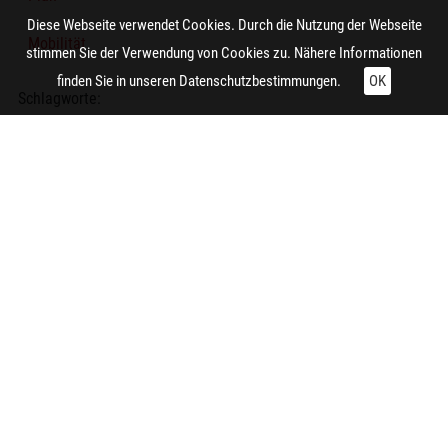
Diese Webseite verwendet Cookies. Durch die Nutzung der Webseite
Mobilität
stimmen Sie der Verwendung von Cookies zu. Nähere Informationen
finden Sie in unseren
Datenschutzbestimmungen.
OK
Schlagworte:
Verkehrsplanung
Thematische Karte
Technische Daten:
Gesamt: Höhe: 9,9 cm; Breite: 8,4 cm
Zitieren und Nachnutzen
Administrative Angaben