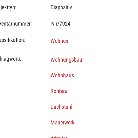
jekttyp:
Diapositiv
ventarnummer:
rv r/7024
assifikation:
Wohnen
hlagworte:
Wohnungsbau
Wohnhaus
Rohbau
Dachstuhl
Mauerwerk