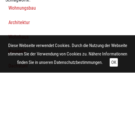
Wohnungsbau
Architektur
Wohnhaus
Diese Webseite verwendet Cookies. Durch die Nutzung der Webseite
Baustelle
stimmen Sie der Verwendung von Cookies zu. Nähere Informationen
finden Sie in unseren
Datenschutzbestimmungen.
OK
Dachstuhl
Mauerwerk
Arbeiter
Baustoff
Technische Daten:
Gesamt: Höhe: 9,9 cm; Breite: 8,4 cm