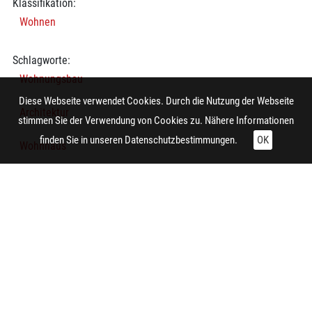
Klassifikation:
Wohnen
Schlagworte:
Wohnungsbau
Diese Webseite verwendet Cookies. Durch die Nutzung der Webseite
Architektur
stimmen Sie der Verwendung von Cookies zu. Nähere Informationen
finden Sie in unseren
Datenschutzbestimmungen.
OK
Wohnhaus
Baustelle
Dachstuhl
Mauerwerk
Technische Daten:
Gesamt: Höhe: 9,9 cm; Breite: 8,4 cm