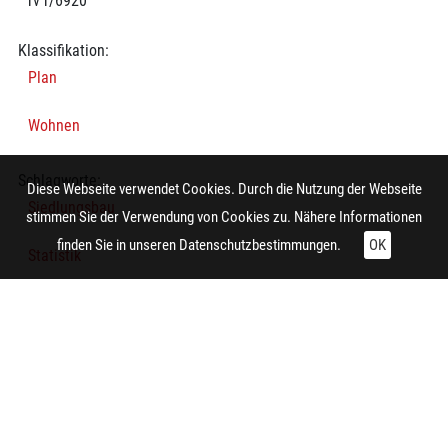
rv r/6920
Klassifikation:
Plan
Wohnen
Schlagworte:
Diese Webseite verwendet Cookies. Durch die Nutzung der Webseite
Siedlungsbau
stimmen Sie der Verwendung von Cookies zu. Nähere Informationen
finden Sie in unseren
Datenschutzbestimmungen.
OK
Statistik
Diagramm
Technische Daten:
Gesamt: Höhe: 9,9 cm; Breite: 8,4 cm
Herstellung: