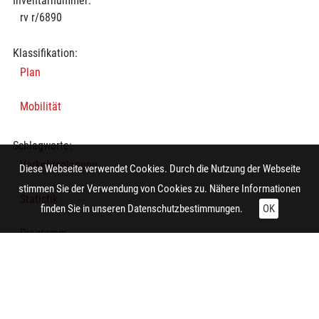
Inventarnummer:
rv r/6890
Klassifikation:
Plan
Mobilität
Schlagworte:
Verkehrsplanung
Diese Webseite verwendet Cookies. Durch die Nutzung der Webseite
stimmen Sie der Verwendung von Cookies zu. Nähere Informationen
Statistik
finden Sie in unseren
Datenschutzbestimmungen.
OK
Diagramm
Verkehrsplanung
Technische Daten: