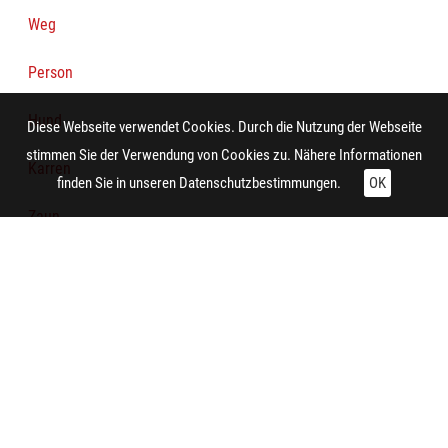
Weg
Person
Hund
Diese Webseite verwendet Cookies. Durch die Nutzung der Webseite
stimmen Sie der Verwendung von Cookies zu. Nähere Informationen
Karren
finden Sie in unseren
Datenschutzbestimmungen.
OK
Zaun
Weidezaun
Vegetation
Baum
Technische Daten:
Gesamt: Höhe: 9,9 cm; Breite: 8,4 cm