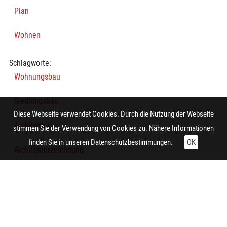
Plan
Wohnen
Schlagworte:
Wohnungsbau
Siedlungsbau
Diese Webseite verwendet Cookies. Durch die Nutzung der Webseite
Architektur
stimmen Sie der Verwendung von Cookies zu. Nähere Informationen
finden Sie in unseren
Datenschutzbestimmungen.
OK
Architekturzeichnung
Mehrfamilienhaus
Grundriss
Technische Daten: