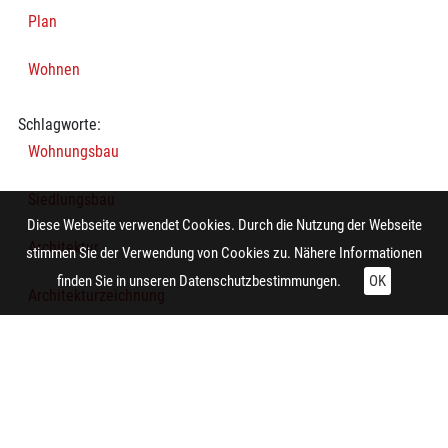
Plan
Wohnen
Schlagworte:
Wohnungsbau
Siedlungsbau
Diese Webseite verwendet Cookies. Durch die Nutzung der Webseite
Architektur
stimmen Sie der Verwendung von Cookies zu. Nähere Informationen
finden Sie in unseren
Datenschutzbestimmungen.
OK
Architekturzeichnung
Mehrfamilienhaus
Grundriss
Technische Daten: