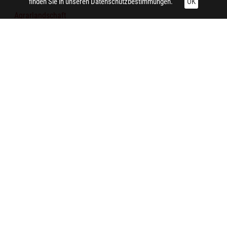
finden Sie in unseren
Datenschutzbestimmungen.
OK
Agrarlandschaft
Zaun
Personenkraftwagen
Motorrad
Garten
Technische Daten:
Gesamt: Höhe: 8,4 cm; Breite: 9,9 cm
Aufnahme:
Marl (Nordrhein-Westfalen) (Marl, Dorstener Straße)