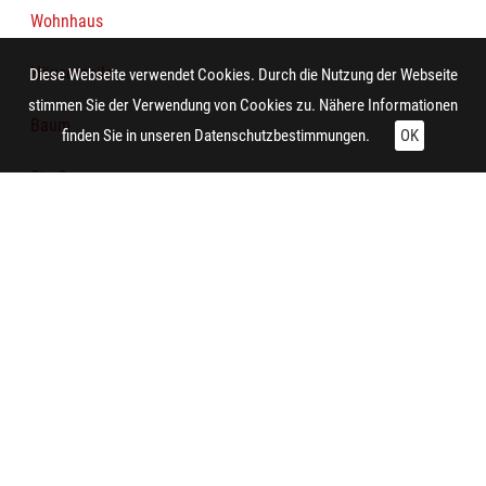
Wohnhaus
Häuserzeile
Diese Webseite verwendet Cookies. Durch die Nutzung der Webseite
stimmen Sie der Verwendung von Cookies zu. Nähere Informationen
Baum
finden Sie in unseren
Datenschutzbestimmungen.
OK
Straße
Person
Bürgersteig
Fachwerkgebäude
Technische Daten:
Gesamt: Höhe: 8,4 cm; Breite: 9,9 cm
Aufnahme: