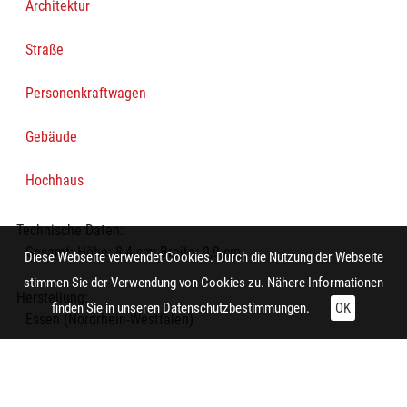
Architektur
Straße
Personenkraftwagen
Gebäude
Hochhaus
Technische Daten:
Gesamt: Höhe: 8,4 cm; Breite: 9,9 cm
Diese Webseite verwendet Cookies. Durch die Nutzung der Webseite
stimmen Sie der Verwendung von Cookies zu. Nähere Informationen
Herstellung:
finden Sie in unseren
Datenschutzbestimmungen.
OK
Essen (Nordrhein-Westfalen)
Fotograf/in:
Rappaport, Philipp
Auftraggeber/in: