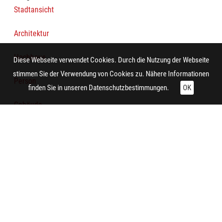
Stadtansicht
Architektur
Hochhaus
Diese Webseite verwendet Cookies. Durch die Nutzung der Webseite
stimmen Sie der Verwendung von Cookies zu. Nähere Informationen
Person
finden Sie in unseren
Datenschutzbestimmungen.
OK
Gebäude
Werbeplakat
Technische Daten:
Gesamt: Höhe: 8,4 cm; Breite: 9,9 cm
Fotograf/in:
Rappaport, Philipp