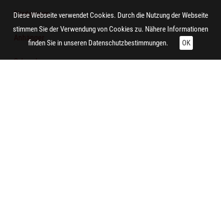
Förderturm
Diese Webseite verwendet Cookies. Durch die Nutzung der Webseite
stimmen Sie der Verwendung von Cookies zu. Nähere Informationen
Anhänger
finden Sie in unseren
Datenschutzbestimmungen.
OK
Schranke
Technische Daten:
Gesamt: Höhe: 8,4 cm; Breite: 9,9 cm
Aufnahme:
Essen (Nordrhein-Westfalen)
Zitieren und Nachnutzen
Administrative Angaben