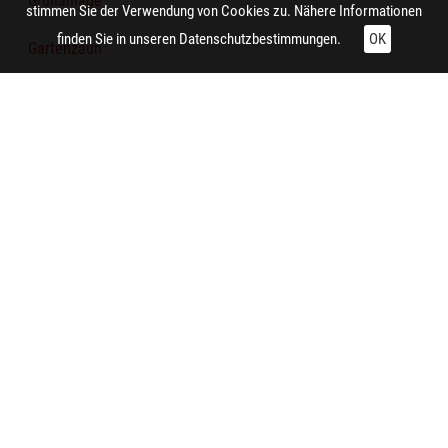
Grünanlage
stimmen Sie der Verwendung von Cookies zu. Nähere Informationen
finden Sie in unseren
Datenschutzbestimmungen.
OK
Gartenzaun
Industrieanlage
Technische Daten:
Gesamt: Höhe: 8,4 cm; Breite: 9,9 cm
Aufnahme:
Rheinhausen (Duisburg)
Auftraggeber/in:
Siedlungsverband Ruhrkohlenbezirk
Notiz:
Blick über den Rhein nach Duisburg-Hochfeld. Im Hintergrund
sind die Anlagen der Deutschen Maschinenbau AG (DEMAG)
und der Duisburger Kupferhütte zu sehen.