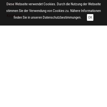
Stadtteil
Diese Webseite verwendet Cookies. Durch die Nutzung der Webseite
stimmen Sie der Verwendung von Cookies zu. Nähere Informationen
Kirchturm
finden Sie in unseren
Datenschutzbestimmungen.
OK
Technische Daten:
Gesamt: Höhe: 8,4 cm; Breite: 9,9 cm
Aufnahme:
Herne (Herne-Sodingen)
Fotograf/in:
Aust
Auftraggeber/in:
Siedlungsverband Ruhrkohlenbezirk
Notiz:
Rückseite der Kokerei der Zeche Mont Cenis in Herne-
Sodingen. Der Fotograf stand an der Straßenkreuzung
"Baueracker/ An der Linde". Das Bild ist wahrscheinlich