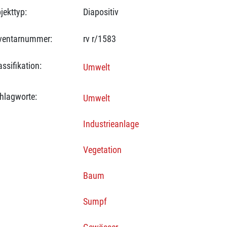
jekttyp:
Diapositiv
ventarnummer:
rv r/1583
assifikation:
Umwelt
hlagworte:
Umwelt
Industrieanlage
Vegetation
Baum
Sumpf