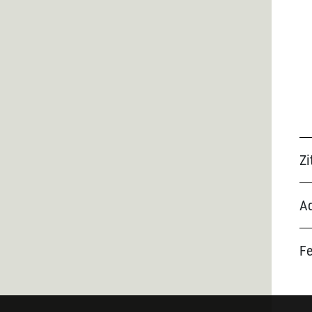
Zi
Ad
F