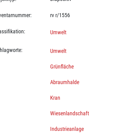
ventarnummer:
rv r/1556
assifikation:
Umwelt
hlagworte:
Umwelt
Grünfläche
Abraumhalde
Kran
Wiesenlandschaft
Industrieanlage