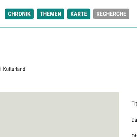
CHRONIK
THEMEN
KARTE
RECHERCHE
 Kulturland
Tit
Da
Ob