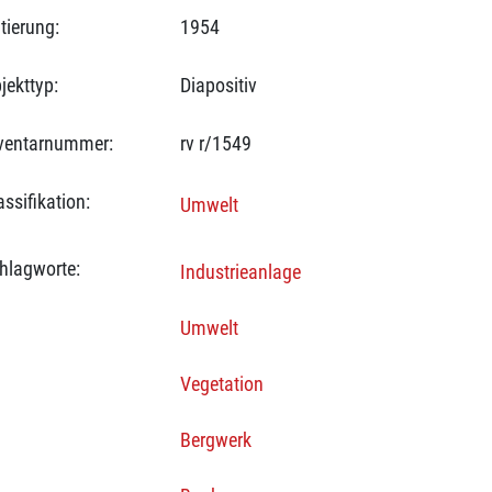
tierung:
1954
jekttyp:
Diapositiv
ventarnummer:
rv r/1549
assifikation:
Umwelt
hlagworte:
Industrieanlage
Umwelt
Vegetation
Bergwerk