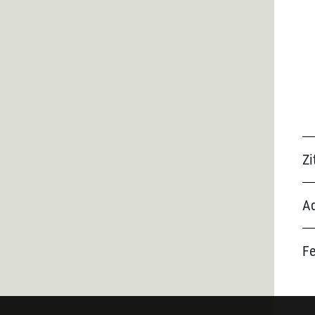
Zi
Ad
F