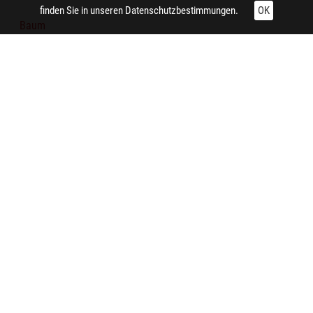
finden Sie in unseren
Datenschutzbestimmungen.
OK
Baum
Technische Daten:
Gesamt: Höhe: 8,4 cm; Breite: 9,9 cm
Aufnahme:
Bochum
Auftraggeber/in:
Siedlungsverband Ruhrkohlenbezirk
Notiz:
Die Zeche Siebenplaneten in Bochum-Langendreer lag direkt
an der Stadtgrenze zu Dortmund, unweit des ehemaligen
Zentrallagers von Opel. Die Zeche wurde 1955 geschlossen
und komplett abgerissen.