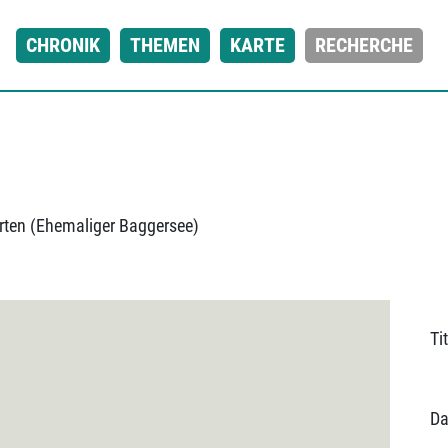
CHRONIK
THEMEN
KARTE
RECHERCHE
rten (Ehemaliger Baggersee)
Tit
Da