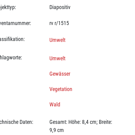
jekttyp:
Diapositiv
ventarnummer:
rv r/1515
assifikation:
Umwelt
hlagworte:
Umwelt
Gewässer
Vegetation
Wald
chnische Daten:
Gesamt: Höhe: 8,4 cm; Breite:
9,9 cm