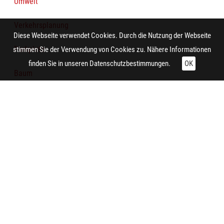
Umwelt
Verkehrsplanung
Diese Webseite verwendet Cookies. Durch die Nutzung der Webseite
Parkplatz
stimmen Sie der Verwendung von Cookies zu. Nähere Informationen
finden Sie in unseren
Datenschutzbestimmungen.
OK
Baum
Personenkraftwagen
Baumgruppe
Technische Daten:
Gesamt: Höhe: 8,4 cm; Breite: 9,9 cm
Zitieren und Nachnutzen