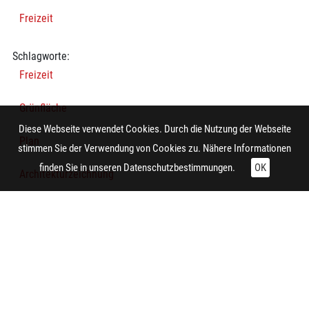
Freizeit
Schlagworte:
Freizeit
Grünfläche
Diese Webseite verwendet Cookies. Durch die Nutzung der Webseite
Plan
stimmen Sie der Verwendung von Cookies zu. Nähere Informationen
finden Sie in unseren
Datenschutzbestimmungen.
OK
Architekturzeichnung
Technische Daten:
Gesamt: Höhe: 8,4 cm; Breite: 9,9 cm
Planung:
Essen (Nordrhein-Westfalen)
Bearbeiter/in: