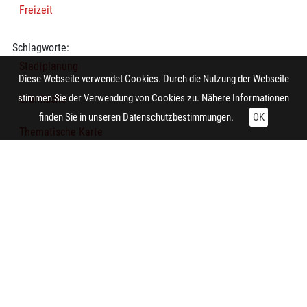
Freizeit
Schlagworte:
Stadtplanung
Diese Webseite verwendet Cookies. Durch die Nutzung der Webseite
stimmen Sie der Verwendung von Cookies zu. Nähere Informationen
Grünfläche
finden Sie in unseren
Datenschutzbestimmungen.
OK
Thematische Karte
Technische Daten:
Gesamt: Höhe: 8,4 cm; Breite: 9,9 cm
Herstellung:
Essen (Nordrhein-Westfalen)
Hersteller/in (Firma/Fabrikant/Manufaktur):
Siedlungsverband Ruhrkohlenbezirk