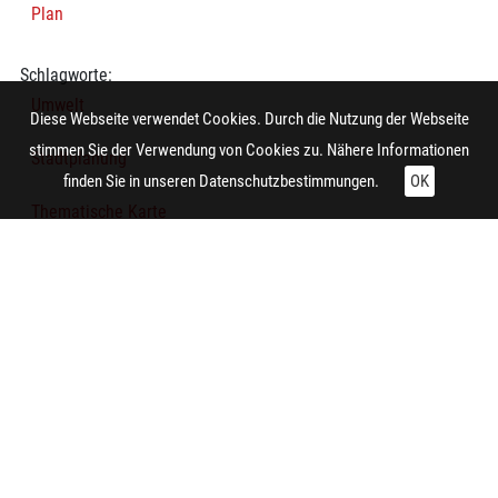
Plan
Schlagworte:
Umwelt
Diese Webseite verwendet Cookies. Durch die Nutzung der Webseite
stimmen Sie der Verwendung von Cookies zu. Nähere Informationen
Stadtplanung
finden Sie in unseren
Datenschutzbestimmungen.
OK
Thematische Karte
Kartenverwandte Darstellung
Technische Daten:
Gesamt: Höhe: 8,4 cm; Breite: 9,9 cm
Herstellung:
Herne