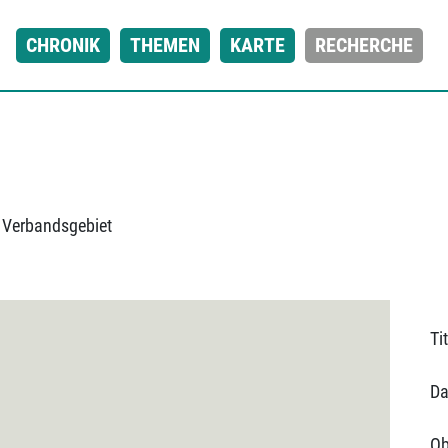
CHRONIK
THEMEN
KARTE
RECHERCHE
 Verbandsgebiet
Tit
Da
Ob