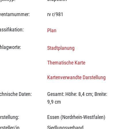
ventarnummer:
rv r/981
assifikation:
Plan
hlagworte:
Stadtplanung
Thematische Karte
Kartenverwandte Darstellung
chnische Daten:
Gesamt: Höhe: 8,4 cm; Breite:
9,9 cm
rstellung:
Essen (Nordrhein-Westfalen)
rsteller/in
Siedlungsverband