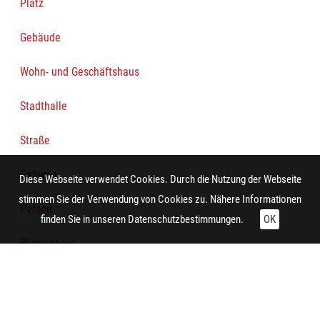
Platz
Gebäude
Wohn- und Geschäftshaus
Stadthalle
Straße
Gehweg
Diese Webseite verwendet Cookies. Durch die Nutzung der Webseite
stimmen Sie der Verwendung von Cookies zu. Nähere Informationen
Person
finden Sie in unseren
Datenschutzbestimmungen.
OK
Blumenbeet
Baum
Lastkraftwagen