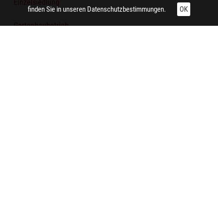
Einzelsiedlung
finden Sie in unseren
Datenschutzbestimmungen.
OK
Gartenbaubetrieb
Straße
Technische Daten:
Gesamt: Höhe: 8,4 cm; Breite: 9,9 cm
Aufnahme:
Bottrop
Notiz:
Zeche Franz Haniel in Bottrop-Fuhlenbrock. Links neben der
Zeche erstreckt sich heute die Halde Haniel, unten im Bild
hingegen die A2. Das Foto wurde Anfang der 1960er-Jahre
aufgenommen.