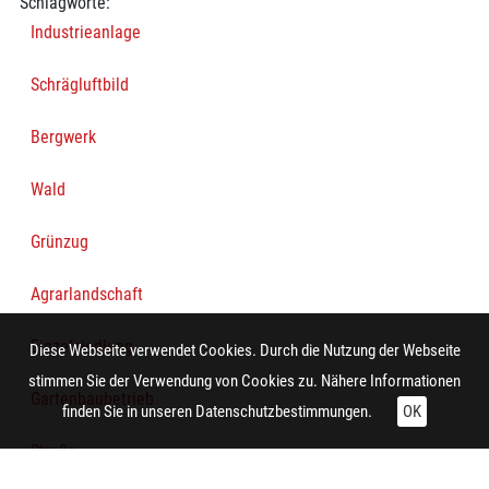
Schlagworte:
Industrieanlage
Schrägluftbild
Bergwerk
Wald
Grünzug
Agrarlandschaft
Einzelsiedlung
Diese Webseite verwendet Cookies. Durch die Nutzung der Webseite
stimmen Sie der Verwendung von Cookies zu. Nähere Informationen
Gartenbaubetrieb
finden Sie in unseren
Datenschutzbestimmungen.
OK
Straße