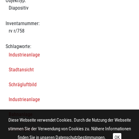
Objekttyp:
Diapositiv
Inventarnummer:
rv r/758
Schlagworte:
Industrieanlage
Stadtansicht
Schrägluftbild
Industrieanlage
Bahnanlage
Diese Webseite verwendet Cookies. Durch die Nutzung der Webseite
stimmen Sie der Verwendung von Cookies zu. Nähere Informationen
Siedlungsteil
finden Sie in unseren
Datenschutzbestimmungen.
OK