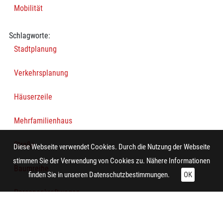
Mobilität
Schlagworte:
Stadtplanung
Verkehrsplanung
Häuserzeile
Mehrfamilienhaus
Straße
Diese Webseite verwendet Cookies. Durch die Nutzung der Webseite
stimmen Sie der Verwendung von Cookies zu. Nähere Informationen
Baumreihe
finden Sie in unseren
Datenschutzbestimmungen.
OK
Personenkraftwagen
Bürgersteig