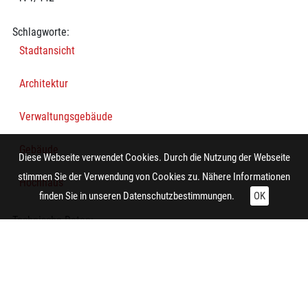
Schlagworte:
Stadtansicht
Architektur
Verwaltungsgebäude
Gebäude
Diese Webseite verwendet Cookies. Durch die Nutzung der Webseite
stimmen Sie der Verwendung von Cookies zu. Nähere Informationen
Hochhaus
finden Sie in unseren
Datenschutzbestimmungen.
OK
Technische Daten:
Gesamt: Höhe: 8,4 cm; Breite: 9,9 cm
Aufnahme:
Dortmund (Dortmund-Mitte, Kleppingstraße)