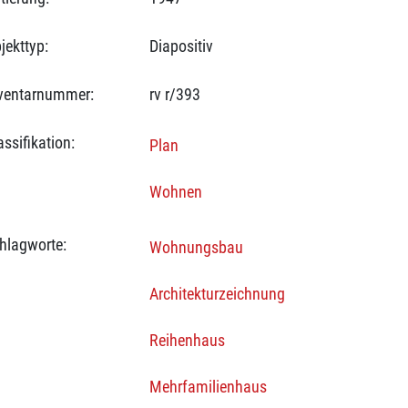
jekttyp:
Diapositiv
ventarnummer:
rv r/393
assifikation:
Plan
Wohnen
hlagworte:
Wohnungsbau
Architekturzeichnung
Reihenhaus
Mehrfamilienhaus