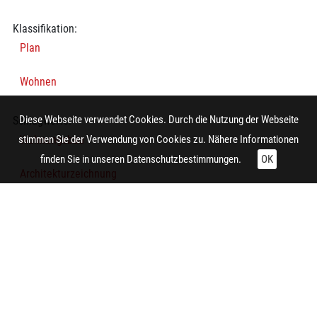
Klassifikation:
Plan
Wohnen
Diese Webseite verwendet Cookies. Durch die Nutzung der Webseite
Schlagworte:
Wohnungsbau
stimmen Sie der Verwendung von Cookies zu. Nähere Informationen
finden Sie in unseren
Datenschutzbestimmungen.
OK
Architekturzeichnung
Wohnhaus
Stall
Grundriss
Technische Daten: