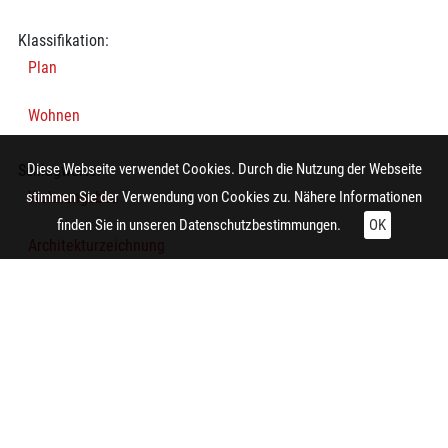
Klassifikation:
Plan
Wohnen
Diese Webseite verwendet Cookies. Durch die Nutzung der Webseite
Schlagworte:
Wohnungsbau
stimmen Sie der Verwendung von Cookies zu. Nähere Informationen
finden Sie in unseren
Datenschutzbestimmungen.
OK
Architekturzeichnung
Arbeiterwohnhaus
Wohnhaus
Grundriss
Technische Daten: