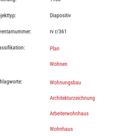
jekttyp:
Diapositiv
ventarnummer:
rv r/361
assifikation:
Plan
Wohnen
hlagworte:
Wohnungsbau
Architekturzeichnung
Arbeiterwohnhaus
Wohnhaus