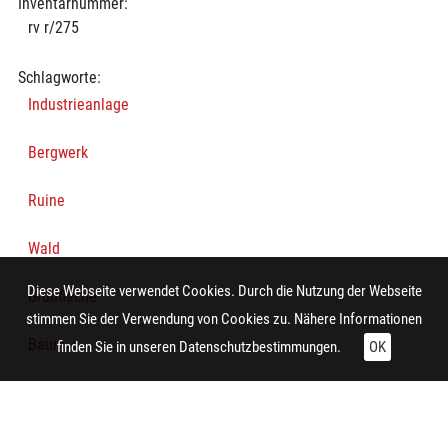
Inventarnummer:
rv r/275
Schlagworte:
Industrieanlage
Bergwerk
Ruine
Wald
Diese Webseite verwendet Cookies. Durch die Nutzung der Webseite
Grünfläche
stimmen Sie der Verwendung von Cookies zu. Nähere Informationen
Baum
finden Sie in unseren
Datenschutzbestimmungen.
OK
Technische Daten:
Gesamt: Höhe: 8,4 cm; Breite: 9,9 cm