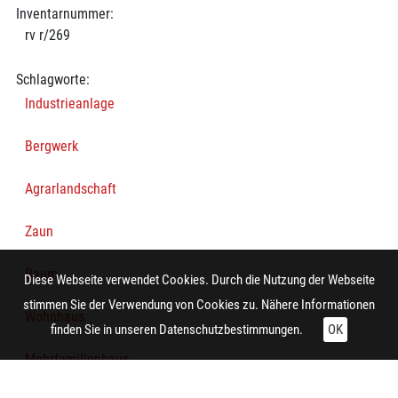
Inventarnummer:
rv r/269
Schlagworte:
Industrieanlage
Bergwerk
Agrarlandschaft
Zaun
Baum
Diese Webseite verwendet Cookies. Durch die Nutzung der Webseite
stimmen Sie der Verwendung von Cookies zu. Nähere Informationen
Wohnhaus
finden Sie in unseren
Datenschutzbestimmungen.
OK
Mehrfamilienhaus