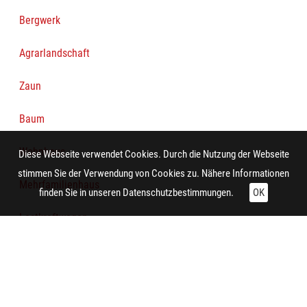
Bergwerk
Agrarlandschaft
Zaun
Baum
Wohnhaus
Diese Webseite verwendet Cookies. Durch die Nutzung der Webseite
stimmen Sie der Verwendung von Cookies zu. Nähere Informationen
Mehrfamilienhaus
finden Sie in unseren
Datenschutzbestimmungen.
OK
Lastkraftwagen
Technische Daten:
Gesamt: Höhe: 8,4 cm; Breite: 9,9 cm
Aufnahme: